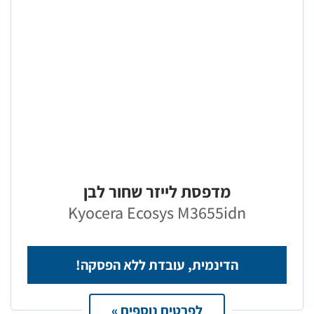
מדפסת לייזר שחור לבן
Kyocera Ecosys M3655idn
הדינמית, עובדת ללא הפסקה!
לפרטים נוספים »