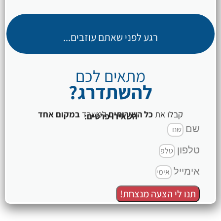
רגע לפני שאתם עוזבים...
מתאים לכם
להשתדרג?
קבלו את
כל השירותים
למשרד
במקום אחד
השאירו פרטים:
שם
טלפון
אימייל
תנו לי הצעה מנצחת!