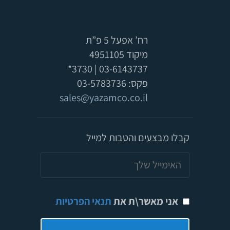
רח’ אפעל 5 פ”ת
מיקוד 4951105
03-6143737 | 3730*
פקס: 03-5783736
sales@yazamco.co.il
קבלו מבצעים והטבות למייל
אני מאשר\ת את
תנאי הפרטיות